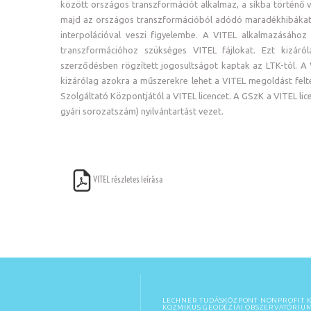
között országos transzformációt alkalmaz, a síkba történő ve
majd az országos transzformációból adódó maradékhibákat a
interpolációval veszi figyelembe. A VITEL alkalmazásához 
transzformációhoz szükséges VITEL fájlokat. Ezt kizár
szerződésben rögzített jogosultságot kaptak az LTK-tól. A 
kizárólag azokra a műszerekre lehet a VITEL megoldást fel
Szolgáltató Központjától a VITEL licencet. A GSzK a VITEL li
gyári sorozatszám) nyilvántartást vezet.
VITEL részletes leírása
LECHNER TUDÁSKÖZPONT NONPROFIT K
KOZMIKUS GEODÉZIAI OBSZERVATÓRIU