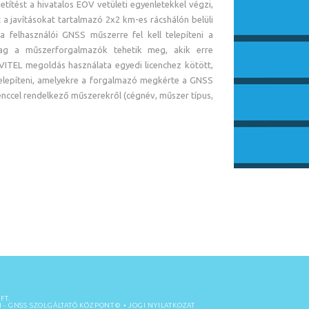
títést a hivatalos EOV vetületi egyenletekkel végzi,
 javításokat tartalmazó 2x2 km-es rácshálón belüli
a felhasználói GNSS műszerre fel kell telepíteni a
ólag a műszerforgalmazók tehetik meg, akik erre
VITEL megoldás használata egyedi licenchez kötött,
telepíteni, amelyekre a forgalmazó megkérte a GNSS
cenccel rendelkező műszerekről (cégnév, műszer típus,
FT.
M
- GNSS SZOLGÁLTATÓ KÖZPONT©
•
JOGI NYILATKOZAT