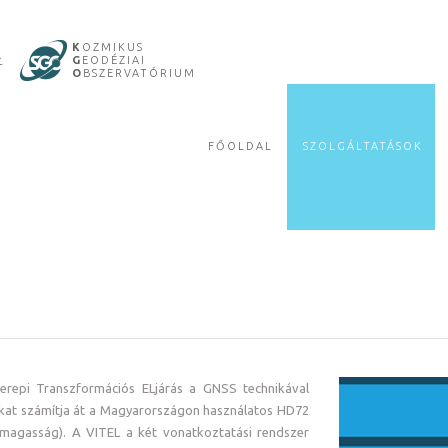
R
K
OZMIKUS
G
EODÉZIAI
T
O
BSZERVATÓRIUM
FŐOLDAL
SZOLGÁLTATÁSOK
Terepi Transzformációs ELjárás a GNSS technikával
kat számítja át a Magyarországon használatos HD72
magasság). A VITEL a két vonatkoztatási rendszer