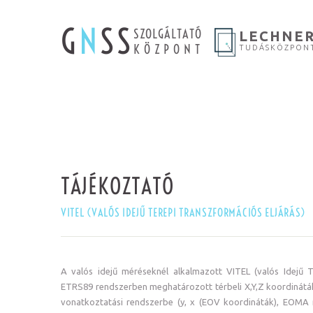
G
N
SS
SZOLGÁLTATÓ
LECHNE
KÖZPONT
TUDÁSKÖZPON
TÁJÉKOZTATÓ
VITEL (VALÓS IDEJŰ TEREPI TRANSZFORMÁCIÓS ELJÁRÁS)
A valós idejű méréseknél alkalmazott VITEL (valós Idejű 
ETRS89 rendszerben meghatározott térbeli X,Y,Z koordinátá
vonatkoztatási rendszerbe (y, x (EOV koordináták), EOMA 