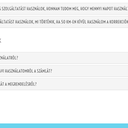
AS SZOLGÁLTATÁST HASZNÁLOK, HONNAN TUDOM MEG, HOGY MENNYI NAPOT HASZNÁL
ÁLTATÁST HASZNÁLOK, MI TÖRTÉNIK, HA 50 KM-EN KÍVÜL HASZNÁLOM A KORREKCIÓ
k
SZNÁLATRÓL?
HAVI HASZNÁLATOMRÓL A SZÁMLÁT?
LÁT A MEGRENDELÉSRŐL?