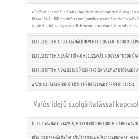
A GNSSnet.hu szolgáltatásainak igénybevételéhez regisztráció, majd sze
Utána a SAJÁT FIÓK Szerződések menüpontban kezdeményezhető a valós id
A regisztrációt csak egyszer kell elvégezni, még akkor is, ha mind a valós
ELFELEJTETTEM A FELHASZNÁLÓNEVEMET, HOGYAN TUDOK BELÉP
ELFELEJTETTEM A SAJÁT FIÓK-OM JELSZAVÁT, HOGYAN TUDOK ÚJA
ELFELEJTETTEM A VALÓS IDEJŰ KORREKCIÓK VAGY AZ UTÓLAGOS 
A SZOLGÁLTATÁSOKHOZ KÖTHETŐ JELSZAVAK ÖSSZEFOGLALÁSA
Valós idejű szolgáltatással kapcso
ÚJ FELHASZNÁLÓ VAGYOK, MILYEN MÓDOM TUDOM ELÉRNI A SZO
RÉGI FELHASZNÁLÓKÉNT BŐVÍTETTEM A MŰSZERPARKOMAT, MIT KE