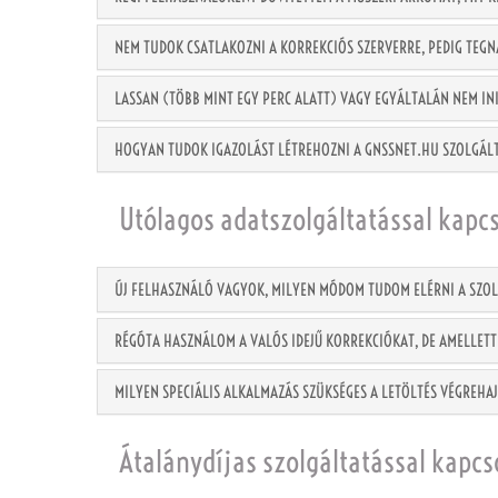
NEM TUDOK CSATLAKOZNI A KORREKCIÓS SZERVERRE, PEDIG TEG
LASSAN (TÖBB MINT EGY PERC ALATT) VAGY EGYÁLTALÁN NEM INI
HOGYAN TUDOK IGAZOLÁST LÉTREHOZNI A GNSSNET.HU SZOLGÁL
Utólagos adatszolgáltatással kapc
ÚJ FELHASZNÁLÓ VAGYOK, MILYEN MÓDOM TUDOM ELÉRNI A SZO
RÉGÓTA HASZNÁLOM A VALÓS IDEJŰ KORREKCIÓKAT, DE AMELLETT
MILYEN SPECIÁLIS ALKALMAZÁS SZÜKSÉGES A LETÖLTÉS VÉGREHA
Átalánydíjas szolgáltatással kapcs