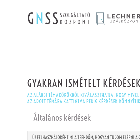
G
N
SS
SZOLGÁLTATÓ
LECHNE
KÖZPONT
TUDÁSKÖZPON
GYAKRAN ISMÉTELT KÉRDÉSE
AZ ALÁBBI TÉMAKÖRÖKBŐL KIVÁLASZTHATJA, HOGY MIVEL
AZ ADOTT TÉMÁRA KATTINTVA PEDIG KÉRDÉSEK KÖNNYÍTI
Általános kérdések
ÚJ FELHASZNÁLÓKÉNT MI A TEENDŐM, HOGYAN TUDOM ELÉRNI A 