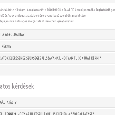
rződéskötés szükséges. A regisztrációt a FŐOLDALON a SAJÁT FIÓK menüpontnál a
Regisztráció
gom
ejű és/vagy utólagos adatok elérésére vonatkozó szerződés megkötése.
 idejű, mind az utólagos szolgáltatást szeretnék igénybe venni!
NI A WEBOLDALRA?
T KÉRNI?
ADATOK ELÉRÉSÉHEZ SZÜKSÉGES JELSZAVAMAT, HOGYAN TUDOK ÚJAT KÉRNI?
latos kérdések
LGÁLTATÁST?
LL TENNEM, HOGY AZ ÚJ KÉSZÜLÉKKEL IS ELÉRJEM A SZOLGÁLTATÁST?