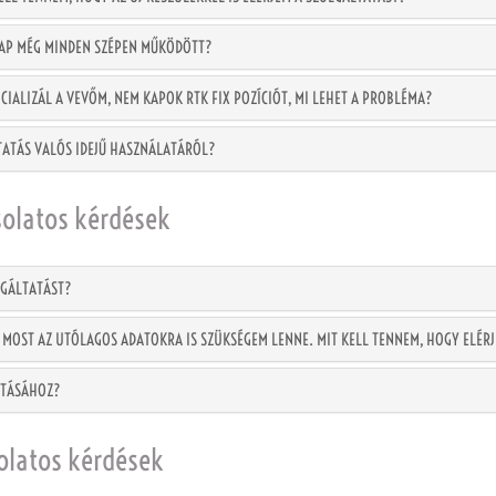
NAP MÉG MINDEN SZÉPEN MŰKÖDÖTT?
CIALIZÁL A VEVŐM, NEM KAPOK RTK FIX POZÍCIÓT, MI LEHET A PROBLÉMA?
TATÁS VALÓS IDEJŰ HASZNÁLATÁRÓL?
solatos kérdések
LGÁLTATÁST?
 MOST AZ UTÓLAGOS ADATOKRA IS SZÜKSÉGEM LENNE. MIT KELL TENNEM, HOGY ELÉR
JTÁSÁHOZ?
olatos kérdések