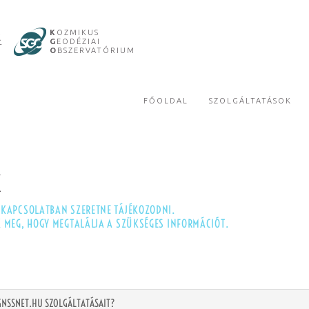
R
K
OZMIKUS
G
EODÉZIAI
T
O
BSZERVATÓRIUM
FŐOLDAL
SZOLGÁLTATÁSOK
K
 KAPCSOLATBAN SZERETNE TÁJÉKOZODNI.
K MEG, HOGY MEGTALÁLJA A SZÜKSÉGES INFORMÁCIÓT.
GNSSNET.HU SZOLGÁLTATÁSAIT?