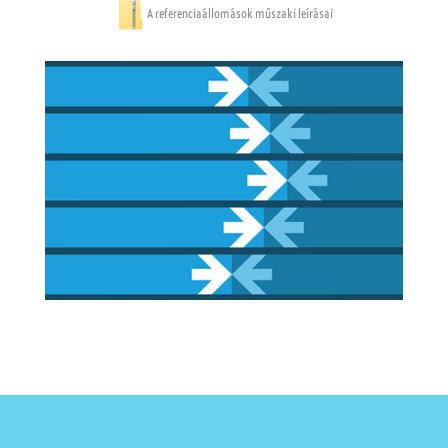
A referenciaállomások műszaki leírásai