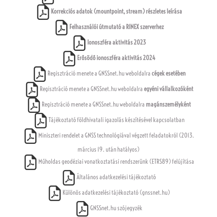
Korrekciós adatok (mountpoint, stream) részletes leírása
Felhasználói útmutató a RINEX szerverhez
Ionoszféra aktivitás 2023
Erősödő ionoszféra aktivitás 2024
Regisztráció menete a GNSSnet.hu weboldalra
cégek esetében
Regisztráció menete a GNSSnet.hu weboldalra
egyéni vállalkozóként
Regisztráció menete a GNSSnet.hu weboldalra
magánszemélyként
Tájékoztató földhivatali igazolás készítésével kapcsolatban
Miniszteri rendelet a GNSS technológiával végzett feladatokról (2013.
március 19. után hatályos)
Műholdas geodéziai vonatkoztatási rendszerünk (ETRS89) felújítása
Általános adatkezelési tájékoztató
Különös adatkezelési tájékoztató (gnssnet.hu)
GNSSnet.hu szójegyzék