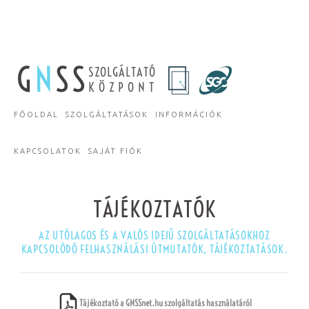
G
N
SS
SZOLGÁLTATÓ
KÖZPONT
FŐOLDAL
SZOLGÁLTATÁSOK
INFORMÁCIÓK
KAPCSOLATOK
SAJÁT FIÓK
TÁJÉKOZTATÓK
AZ UTÓLAGOS ÉS A VALÓS IDEJŰ SZOLGÁLTATÁSOKHOZ
KAPCSOLÓDÓ FELHASZNÁLÁSI ÚTMUTATÓK, TÁJÉKOZTATÁSOK.
Tájékoztató a GNSSnet.hu szolgáltatás használatáról