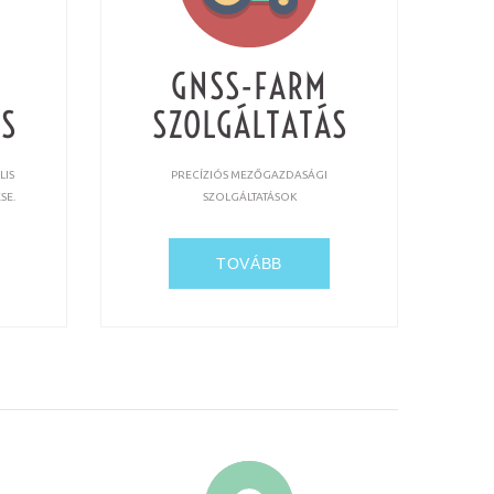
GNSS-FARM
S
SZOLGÁLTATÁS
LIS
PRECÍZIÓS MEZŐGAZDASÁGI
SE.
SZOLGÁLTATÁSOK
TOVÁBB