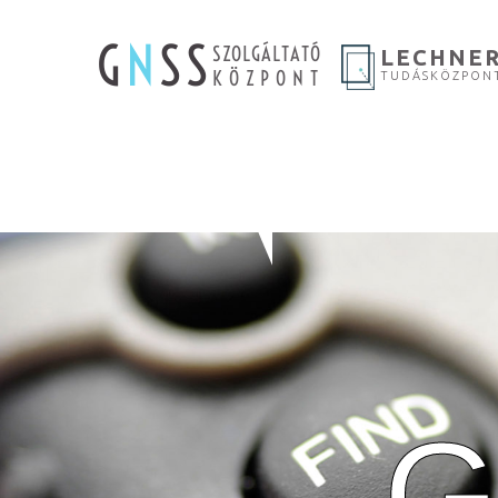
G
N
SS
SZOLGÁLTATÓ
LECHNE
KÖZPONT
TUDÁSKÖZPON
G