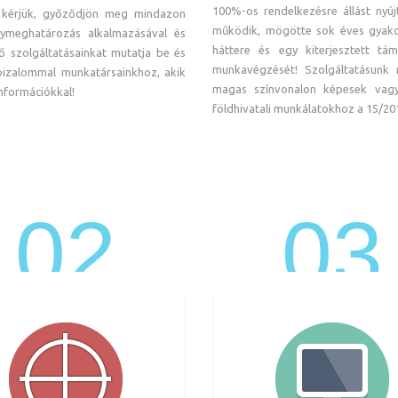
100%-os rendelkezésre állást nyúj
, kérjük, győződjön meg mindazon
működik, mögötte sok éves gyako
lymeghatározás alkalmazásával és
háttere és egy kiterjesztett tám
lő szolgáltatásainkat mutatja be és
munkavégzését! Szolgáltatásunk 
 bizalommal munkatársainkhoz, akik
magas színvonalon képesek vagyu
nformációkkal!
földhivatali munkálatokhoz a 15/2013.