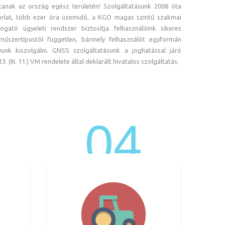
tanak az ország egész területén! Szolgáltatásunk 2008 óta
rlat, több ezer óra üzemidő, a KGO magas szintű szakmai
ogató ügyeleti rendszer biztosítja felhasználóink sikeres
műszertípustól független, bármely felhasználót egyformán
nk kiszolgálni. GNSS szolgáltatásunk a joghatással járó
 (III. 11.) VM rendelete által deklarált hivatalos szolgáltatás.