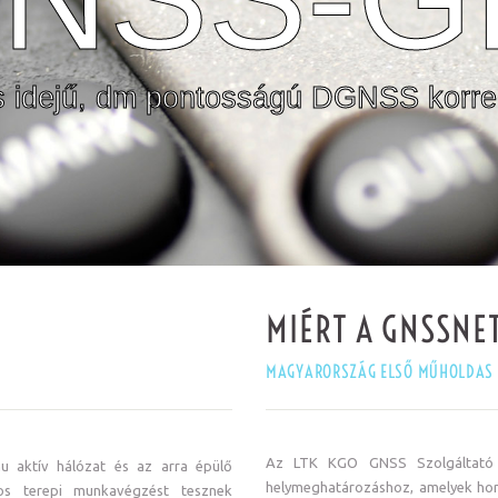
s idejű, dm pontosságú DGNSS korre
MIÉRT A GNSSNE
MAGYARORSZÁG ELSŐ MŰHOLDAS 
Az LTK KGO GNSS Szolgáltató K
u aktív hálózat és az arra épülő
helymeghatározáshoz, amelyek ho
os terepi munkavégzést tesznek