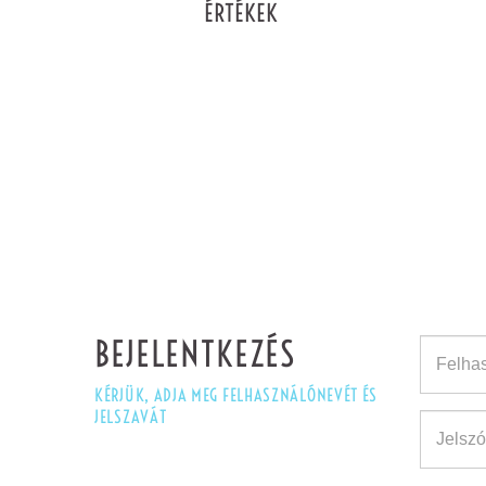
ÉRTÉKEK
BEJELENTKEZÉS
KÉRJÜK, ADJA MEG FELHASZNÁLÓNEVÉT ÉS
(default)
(success)
(error)
JELSZAVÁT