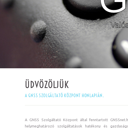
Való
ÜDVÖZÖLJÜK
A GNSS SZOLGÁLTATÓ KÖZPONT HONLAPJÁN.
A GNSS Szolgáltató Központ által fenntartott GNSSnet.h
helymeghatározó szolgáltatások hatékony és gazdaság