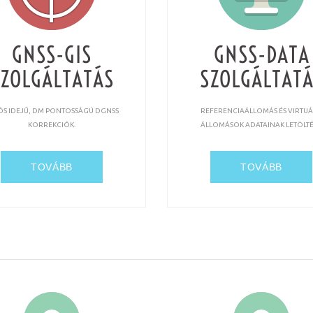
GNSS-GIS
GNSS-DATA
SZOLGÁLTATÁS
SZOLGÁLTATÁ
ÓS IDEJŰ, DM PONTOSSÁGÚ DGNSS
REFERENCIAÁLLOMÁS ÉS VIRTUÁ
KORREKCIÓK.
ÁLLOMÁSOK ADATAINAK LETÖLTÉ
TOVÁBB
TOVÁBB