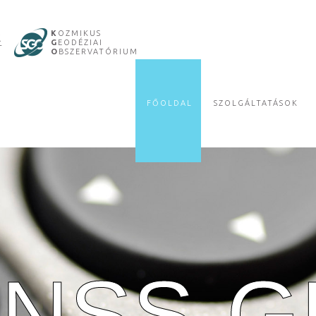
R
K
OZMIKUS
G
EODÉZIAI
T
O
BSZERVATÓRIUM
FŐOLDAL
SZOLGÁLTATÁSOK
NSS-G