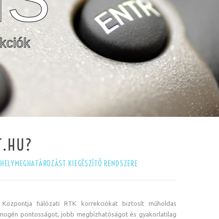
kciók
T.HU?
HELYMEGHATÁROZÁST KIEGÉSZÍTŐ RENDSZERE
özpontja hálózati RTK korrekciókat biztosít műholdas
mogén pontosságot, jobb megbízhatóságot és gyakorlatilag