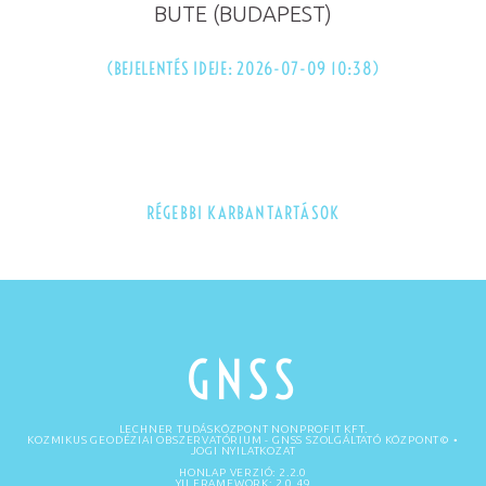
BUTE (BUDAPEST)
(BEJELENTÉS IDEJE: 2026-07-09 10:38)
RÉGEBBI KARBANTARTÁSOK
GNSS
LECHNER TUDÁSKÖZPONT NONPROFIT KFT.
KOZMIKUS GEODÉZIAI OBSZERVATÓRIUM
- GNSS SZOLGÁLTATÓ KÖZPONT©
•
JOGI NYILATKOZAT
HONLAP VERZIÓ: 2.2.0
YII FRAMEWORK: 2.0.49