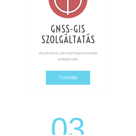
GNSS-GIS
SZOLGÁLTATÁS
VALÓS IDEJŰ, DM PONTOSSÁGÚ DGNSS
KORREKCIÓK.
TOVÁBB