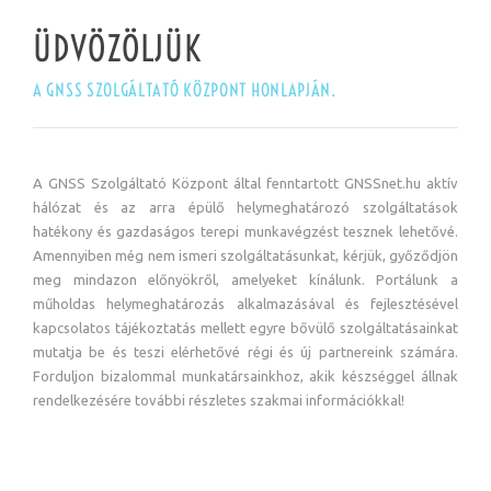
ÜDVÖZÖLJÜK
A GNSS SZOLGÁLTATÓ KÖZPONT HONLAPJÁN.
A GNSS Szolgáltató Központ által fenntartott GNSSnet.hu aktív
hálózat és az arra épülő helymeghatározó szolgáltatások
hatékony és gazdaságos terepi munkavégzést tesznek lehetővé.
Amennyiben még nem ismeri szolgáltatásunkat, kérjük, győződjön
meg mindazon előnyökről, amelyeket kínálunk. Portálunk a
műholdas helymeghatározás alkalmazásával és fejlesztésével
kapcsolatos tájékoztatás mellett egyre bővülő szolgáltatásainkat
mutatja be és teszi elérhetővé régi és új partnereink számára.
Forduljon bizalommal munkatársainkhoz, akik készséggel állnak
rendelkezésére további részletes szakmai információkkal!