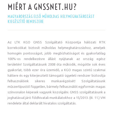
MIÉRT A GNSSNET.HU?
MAGYARORSZÁG ELSŐ MŰHOLDAS HELYMEGHATÁROZÁST
KIEGÉSZÍTŐ RENDSZERE
Az LTK KGO GNSS Szolgáltató Központja hálózati RTK
korrekciókat biztosít műholdas helymeghatározáshoz, amelyek
homogén pontosságot, jobb megbízhatóságot és gyakorlatilag
100%-os rendelkezésre állást nyújtanak az ország egész
területén! Szolgáltatásunk 2008 óta működik, mögötte sok éves
gyakorlat, több ezer óra üzemidő, a KGO magas szintű szakmai
háttere és egy kiterjesztett támogató ügyeleti rendszer biztosítja
felhasználóink sikeres munkavégzését! Szolgáltatásunk
műszertípustól független, bármely felhasználót egyformán magas
színvonalon képesek vagyunk kiszolgálni. GNSS szolgáltatásunk a
joghatással járó földhivatali munkálatokhoz a 15/2013. (III. 11.) VM
rendelete által deklarált hivatalos szolgáltatás.