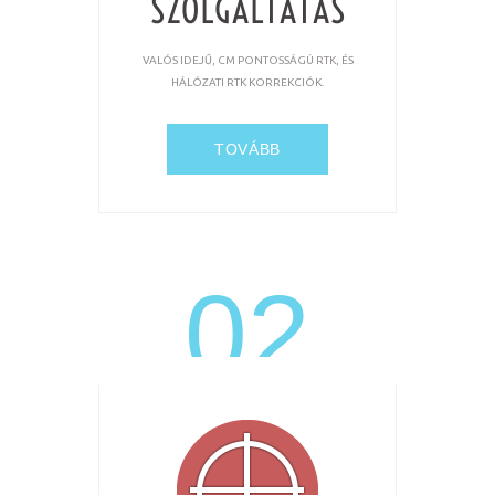
SZOLGÁLTATÁS
VALÓS IDEJŰ, CM PONTOSSÁGÚ RTK, ÉS
HÁLÓZATI RTK KORREKCIÓK.
TOVÁBB