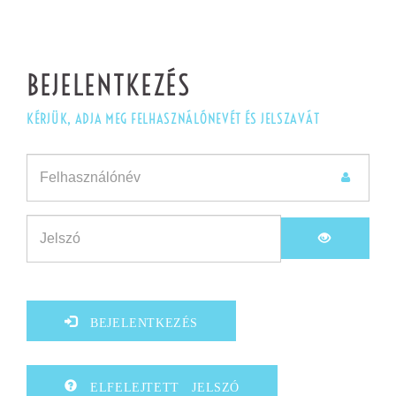
BEJELENTKEZÉS
KÉRJÜK, ADJA MEG FELHASZNÁLÓNEVÉT ÉS JELSZAVÁT
(default)
(success)
(error)
BEJELENTKEZÉS
ELFELEJTETT JELSZÓ