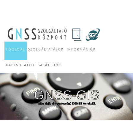
G
N
SS
SZOLGÁLTATÓ
KÖZPONT
FŐOLDAL
SZOLGÁLTATÁSOK
INFORMÁCIÓK
KAPCSOLATOK
SAJÁT FIÓK
GNSS-GIS
Valós idejű, dm pontosságú DGNSS korrekciók