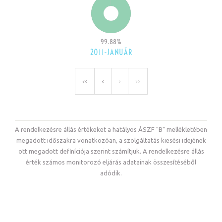
99
.
88
%
2011-JANUÁR
<<
<
>
>>
A rendelkezésre állás értékeket a hatályos ÁSZF "B" mellékletében
megadott időszakra vonatkozóan, a szolgáltatás kiesési idejének
ott megadott definíciója szerint számítjuk. A rendelkezésre állás
érték számos monitorozó eljárás adatainak összesítéséből
adódik.